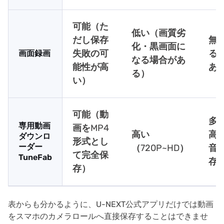
可能（た
低い（画質劣
だし保存
無
化・黒画面に
失敗の可
る
画面録画
なる場合があ
能性が高
あ
る）
い）
可能（動
多
専用動画
画をMP4
高い
高
ダウンロ
形式とし
ーダー
（720P~HD）
音
て完全保
TuneFab
存
存）
表からも分かるように、U-NEXT公式アプリだけでは動画
をスマホのカメラロールへ直接保存することはできませ