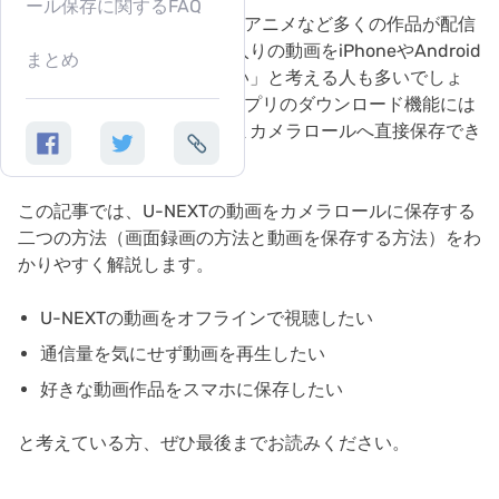
ール保存に関するFAQ
Line Music 変換
U-NEXTでは映画やドラマ、アニメなど多くの作品が配信
されているため、「お気に入りの動画をiPhoneやAndroid
まとめ
のカメラロールに保存したい」と考える人も多いでしょ
う。しかし、U-NEXT公式アプリのダウンロード機能には
制限があり、動画をそのままカメラロールへ直接保存でき
ません。
この記事では、U-NEXTの動画をカメラロールに保存する
二つの方法（画面録画の方法と動画を保存する方法）をわ
かりやすく解説します。
U-NEXTの動画をオフラインで視聴したい
通信量を気にせず動画を再生したい
好きな動画作品をスマホに保存したい
と考えている方、ぜひ最後までお読みください。