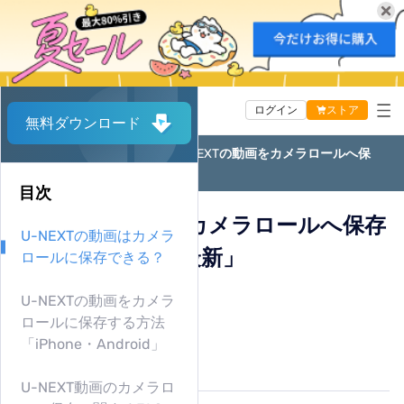
<
総ダウンロード数
1,017,907
ログイン
ストア
無料ダウンロード
ホームページ
VideOne
U-NEXTの動画をカメラロールへ保
Video One
存する方法「2026最新」
目次
Music One
TuneFab VideoOne
U-NEXTの動画をカメラロールへ保存
活用記事
U-NEXTの動画はカメラ
TuneFab MusicOne
アマプラ動画 ダウンローダー
する方法「2026最新」
ロールに保存できる？
サポート
Youtube 動画 ダウンローダー
Apple Music 変換
By 藤原 陽翔
U-NEXTの動画をカメラ
Netflix 動画 ダウンローダー
2026/05/11 更新
Spotify 音楽変換
ロールに保存する方法
24.3K 閲覧数
OnlyFans 動画 ダウンローダー
「iPhone・Android」
Amazon Music 変換
5-minぐらい読めます
U-NEXT 動画ダウンローダー
Youtube Music 変換
U-NEXT動画のカメラロ