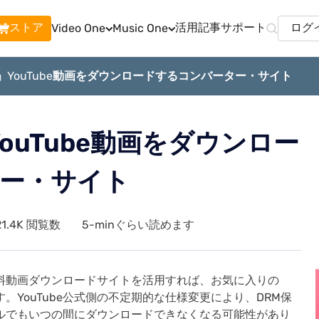
ストア
活用記事
サポート
ログ
Video One
Music One
含む:
新」YouTube動画をダウンロードするコンバーター・サイト
アマプラ動画 ダウンローダー
Apple Music 変換
Youtube 動画 ダウ
アマプラの動画をMP4で永久保存
Apple Musicの曲をMP3で永久保存
Youtubeの動画をMP4で
YouTube動画をダウンロー
Netflix 動画 ダウンローダー
Amazon Music 変換
OnlyFans 動画 ダ
Netflixの動画をMP4で永久保存
Amazon Musicの曲をMP3で永久保存
OnlyFans の動画を高画
ー・サイト
neFab MusicOne
っている音楽ストリーミングサービ
をMP3で永久保存できるソフト
U-NEXT 動画ダウンローダー
Line Music 変換
21.4K 閲覧数
5-minぐらい読めます
U−NEXTの動画をMP4で永久保存
Line Musicの曲をMP3で永久保存
詳しく見る
無料体験
プランをチェック
・無料動画ダウンロードサイトを活用すれば、お気に入りの
す。YouTube公式側の不定期的な仕様変更により、DRM保
ルでもいつの間にダウンロードできなくなる可能性があり