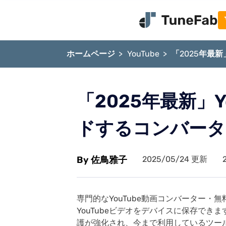
含む:
ホームページ
YouTube
「2025年最
「2025年最新」
ドするコンバータ
TuneFab VideoOne
Tu
人気動画ストリーミングサービスからお気に入
日本で流行
りの動画をMP4に永久保存できるソフト
スから曲
By 佐鳥雅子
2025/05/24 更新
詳しく見る
今すぐ無料体験
プランをチェック
今すぐ
専門的なYouTube動画コンバーター
YouTubeビデオをデバイスに保存できま
護が強化され、今まで利用しているツー