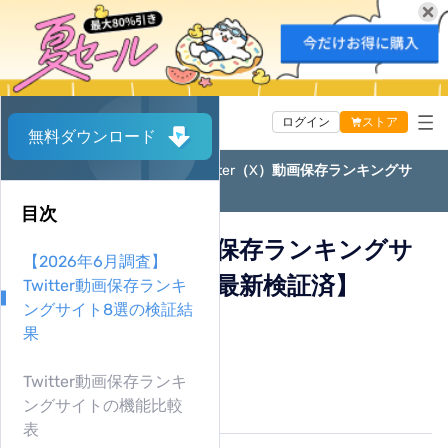
<
総ダウンロード数
1,017,907
ログイン
ストア
無料ダウンロード
ホームページ
VideOne
Twitter（X）動画保存ランキングサ
Video One
イト8選【2026年最新検証済】
目次
Music One
TuneFab VideoOne
Twitter（X）動画保存ランキングサ
活用記事
【2026年6月調査】
TuneFab MusicOne
アマプラ動画 ダウンローダー
イト8選【2026年最新検証済】
Twitter動画保存ランキ
サポート
Youtube 動画 ダウンローダー
ングサイト8選の検証結
Apple Music 変換
By 佐鳥雅子
果
Netflix 動画 ダウンローダー
2026/06/06 更新
Spotify 音楽変換
46.1K 閲覧数
OnlyFans 動画 ダウンローダー
Twitter動画保存ランキ
Amazon Music 変換
5-minぐらい読めます
ングサイトの機能比較
U-NEXT 動画ダウンローダー
Youtube Music 変換
表