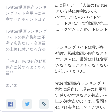
Line Music 変換
「話題のX動画をリアルタイムに見たい」「人気のTwitter
Twitter動画保存ランキ
動画をまとめて閲覧したい」という時に便利なのが、
ングサイト利用時に注
Twitter保存ランキングサイトです。これらのサイトで
意すべきポイントは？
は、多くのユーザーにダウンロードされたバズ動画や急上
昇中のコンテンツを一覧でチェックできるため、トレンド
Twitter動画ランキング
を把握しやすくなります。
サイトの保存機能に不
満？広告なし・高画質
しかし、ツイッター動画保存ランキングサイトは数が多
の上位代替となる方法
く、更新頻度やランキングの精度、掲載動画の傾向なども
サイトごとに大きく異なります。さらに、最近は仕様変更
「FAQ」Twitter/X動画
やサービス終了でアクセスできなくなることも少なくない
保存に関するよくある
ので、最新の運営状況の確認が欠かせません。
質問
そこで本記事では、主要なTwitter動画保存ランキングサ
まとめ
イト8選を2026年6月時点で実際に調査し、現在の利用可
否やランキング機能の充実度、使いやすさなどの観点から
比較しました。加えて、利用上の注意点やよくある質問も
紹介します。サイト選びの時にぜひ参考にしてください。