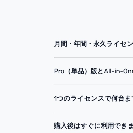
月間・年間・永久ライセ
Pro（単品）版とAll-
1つのライセンスで何台ま
詳細を確認 >
1
PC
購入後はすぐに利用でき