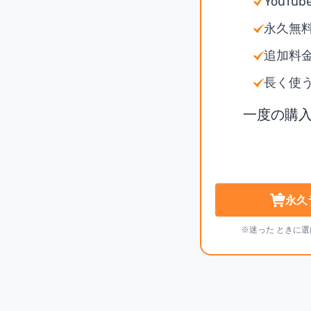
YouTu
永久無
追加料
長く使
一度の購
永久
※迷った ときに