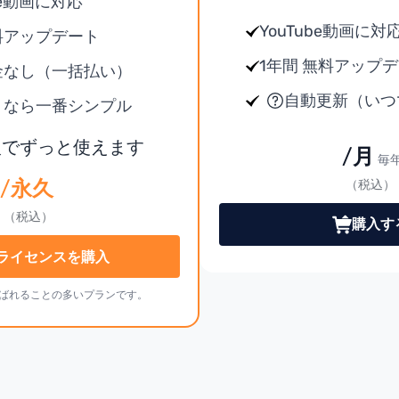
be動画に対応
YouTube動画に対
料アップデート
1年間 無料アップ
金なし（一括払い）
自動更新（いつ
うなら一番シンプル
入でずっと使えます
/月
毎
/永久
（税込）
（税込）
購入す
ライセンスを購入
選ばれることの多いプランです。