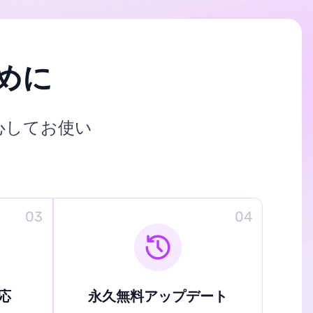
めに
心してお使い
03
04
応
永久無料アップデート