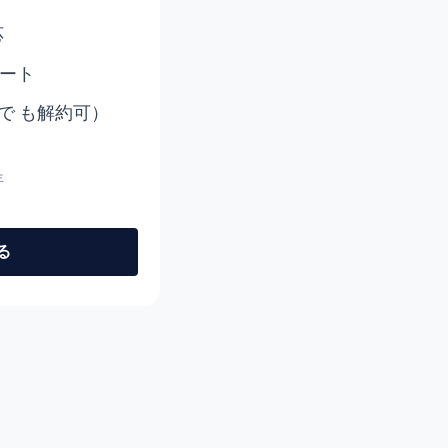
応
デート
で も解約可）
年
る